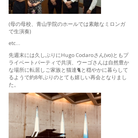
(母の母校、青山学院のホールでは素敵なミロンガ
で生演奏)
etc…
先週末には久しぶりにHugo Codaroさん(vo)ともプ
ライベートパーティで共演、ウーゴさんは自然豊か
な場所に転居しご家族と猫達🐈と穏やかに暮らして
るようで約8年ぶりのとても嬉しい再会となりまし
た。