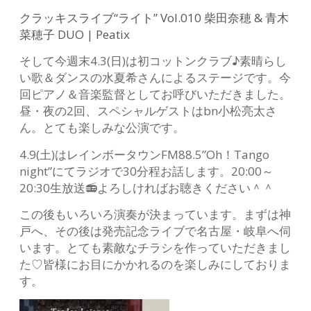
クラッキスライブ“ライト” Vol.010 柴田奈穂 & 青木
菜穂子 DUO | Peatix
そして今週末4.3(日)は初コットンクラブ♪素晴らし
い歌＆ダンスの水夏希さんによるステージです。今
回ピアノ＆音楽監督としてお呼びいただきました。
昼・夜の2回、スペシャルゲストはbn小松亮太さ
ん。とても楽しみな公演です。
4.9(土)はレインボータウンFM88.5”Oh！Tango
night”にてラジオで30分程お話します。20:00～
20:30生放送📻よろしければお聴きください＾＾
この後もいろいろ演奏が決まっています。まずは神
戸へ、その後は発売記念ライブで名古屋・岐阜へ伺
います。とても素敵なチラシを作っていただきまし
た♡皆様にお目にかかれるのを楽しみにしておりま
す。