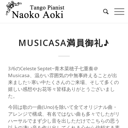
MUSICASA満員御礼♪
3/6のCeleste Septet~青木菜穂子七重奏＠
Musicasa、温かい雰囲気の中無事終えることが出
来ました✨寒い中たくさんのご来場、そして多くの
嬉しい感想やお花等々皆様ありがとうございまし
た。
今回は歌の一曲(Uno)を除いて全てオリジナル曲・
アレンジで構成、有名ではない曲も多々でしたがリ
ハーサルでまず少し音を出しただけでこちらの思う
以上の凄い音を作り出してくれる心から信頼する素