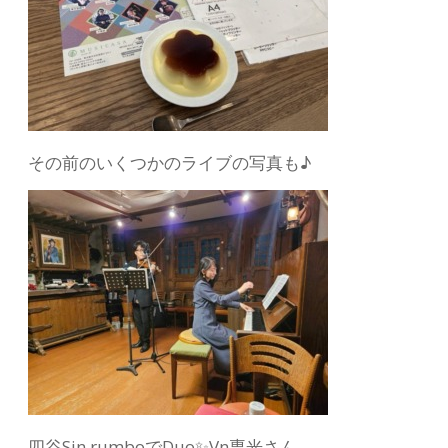
その前のいくつかのライブの写真も♪
四谷Sin rumboでDuo✨Vn専光さん