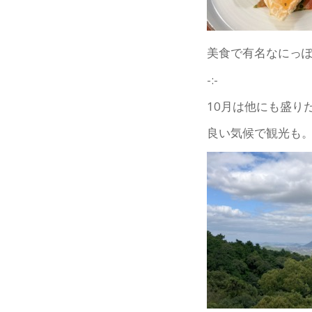
美食で有名なにっぽ
-:-
10月は他にも盛り
良い気候で観光も