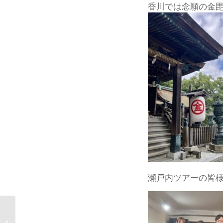
香川では念願の金
瀬戸内ツアーの皆様(1
葡萄