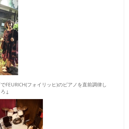
FEURICH(フォイリッヒ)のピアノを直前調律し
ろ↓