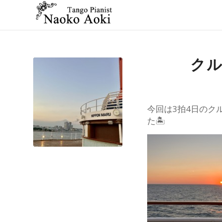
ク
今回は3拍4日のク
た🏝