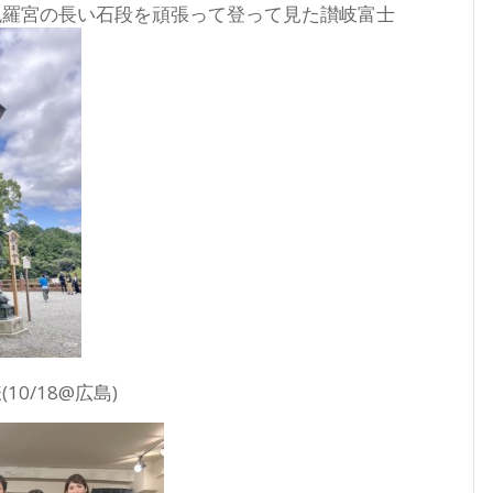
毘羅宮の長い石段を頑張って登って見た讃岐富士
0/18@広島)