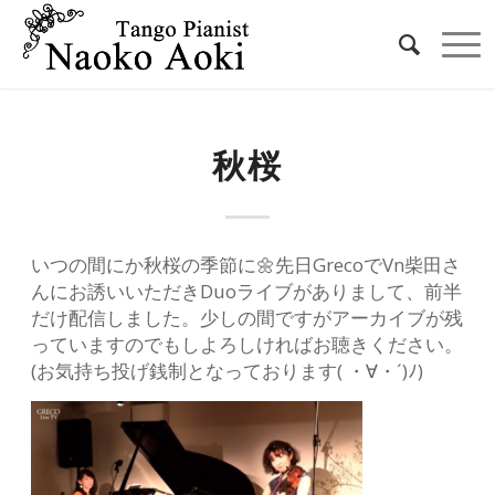
秋桜
いつの間にか秋桜の季節に🌼先日GrecoでVn柴田さ
んにお誘いいただきDuoライブがありまして、前半
だけ配信しました。少しの間ですがアーカイブが残
っていますのでもしよろしければお聴きください。
(お気持ち投げ銭制となっております( ・∀・´)ﾉ)