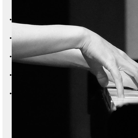
[AurorA] 1st – Puerto a Puerto
Blog
Class
Contact
Search
Menu
Menu