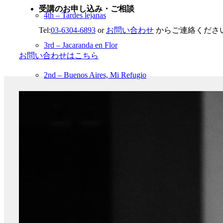
受講のお申し込み・ご相談
4th – Tardes lejanas
Tel:
03-6304-6893
or
お問い合わせ
からご連絡くださ
3rd – Jacaranda en Flor
お問い合わせはこちら
2nd – Buenos Aires, Mi Refugio
1st – Tierra querida
[Trio Celeste & Sayaca] Trio Celeste & Sayaca
[AurorA] 3rd – Piazzolla…Amor
[AurorA] 2nd – Bajo el cielo de Buenos Aires