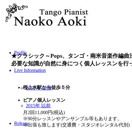
Profile
★クラシック～Pops、タンゴ・南米音楽作編曲
必要な知識が自然に身につく個人レッスンを行
Live Information
桜上水駅から徒歩５分
2016 年 以降
ピアノ個人レッスン
2015年 以前
月2回11,000円(税込)
※90分レッスンやアンサンブル等もあります。
Release
※出張も致します(交通費・スタジオレンタル代別)