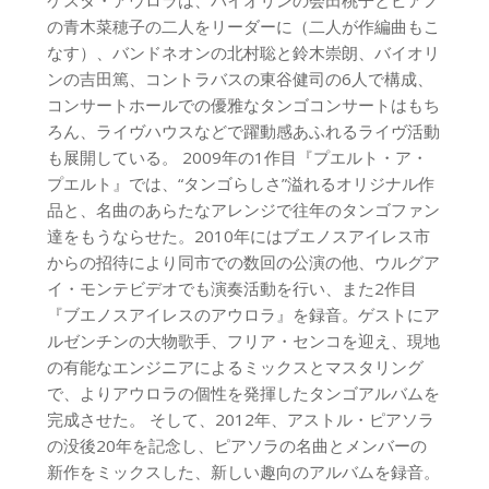
の青木菜穂子の二人をリーダーに（二人が作編曲もこ
なす）、バンドネオンの北村聡と鈴木崇朗、バイオリ
ンの吉田篤、コントラバスの東谷健司の6人で構成、
コンサートホールでの優雅なタンゴコンサートはもち
ろん、ライヴハウスなどで躍動感あふれるライヴ活動
も展開している。 2009年の1作目『プエルト・ア・
プエルト』では、“タンゴらしさ”溢れるオリジナル作
品と、名曲のあらたなアレンジで往年のタンゴファン
達をもうならせた。2010年にはブエノスアイレス市
からの招待により同市での数回の公演の他、ウルグア
イ・モンテビデオでも演奏活動を行い、また2作目
『ブエノスアイレスのアウロラ』を録音。ゲストにア
ルゼンチンの大物歌手、フリア・センコを迎え、現地
の有能なエンジニアによるミックスとマスタリング
で、よりアウロラの個性を発揮したタンゴアルバムを
完成させた。 そして、2012年、アストル・ピアソラ
の没後20年を記念し、ピアソラの名曲とメンバーの
新作をミックスした、新しい趣向のアルバムを録音。