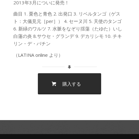
2013年3月についに発売！
曲目
1. 栗色と青色
2. 出発口
3. リベルタンゴ（ゲス
ト：大儀見元［per］）
4. セーヌ川
5. 天使のタンゴ
6. 新緑のワルツ
7. 水脈をなぞり揺蕩（たゆた）いし
白蓮の炎
8.サウセ・グランデ
9. デカリシモ
10. チキ
リン・デ・バチン
（
LATINA online
より）
購入する