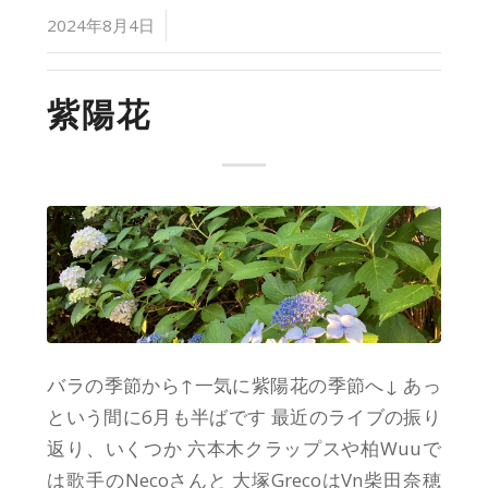
/
2024年8月4日
紫陽花
バラの季節から↑一気に紫陽花の季節へ↓ あっ
という間に6月も半ばです 最近のライブの振り
返り、いくつか 六本木クラップスや柏Wuuで
は歌手のNecoさんと 大塚GrecoはVn柴田奈穂