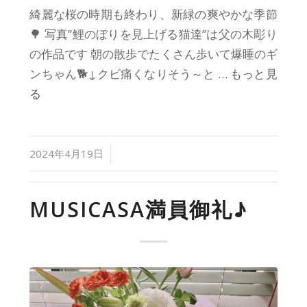
綺麗な桜の時期も終わり、新緑の爽やかな季節
🌳 写真”鯉のぼりを見上げる猫達”は父の木彫り
の作品です 朝の散歩でたくさん歩いて爆睡のギ
ンちゃん🐕↓クビ痛くなりそう～と
… もっと見
る
/
2024年4月19日
MUSICASA満員御礼♪