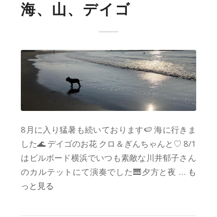
海、山、デイゴ
8月に入り猛暑も続いております🍉 海に行きま
した🌊 デイゴのお花 クロ＆ぎんちゃんと♡ 8/1
はビルボード横浜でいつも素敵な川井郁子さん
のカルテットにて演奏でした🎹夕方と夜
… も
っと見る