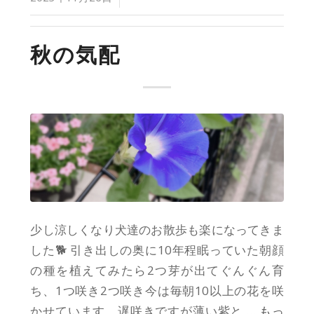
秋の気配
少し涼しくなり犬達のお散歩も楽になってきま
した🐕 引き出しの奥に10年程眠っていた朝顔
の種を植えてみたら2つ芽が出てぐんぐん育
ち、1つ咲き2つ咲き今は毎朝10以上の花を咲
かせています。遅咲きですが薄い紫と
… もっ