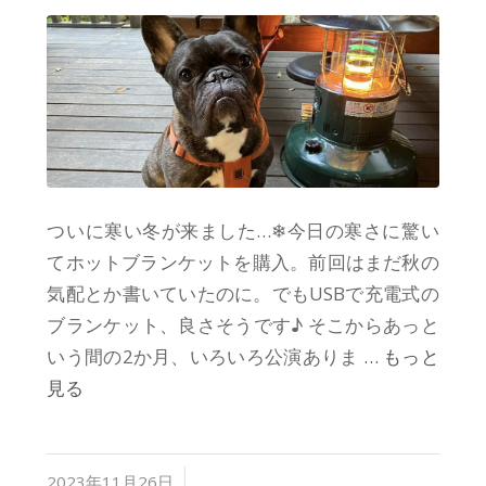
ついに寒い冬が来ました…❄今日の寒さに驚い
てホットブランケットを購入。前回はまだ秋の
気配とか書いていたのに。でもUSBで充電式の
ブランケット、良さそうです♪ そこからあっと
いう間の2か月、いろいろ公演ありま
… もっと
見る
/
2023年11月26日