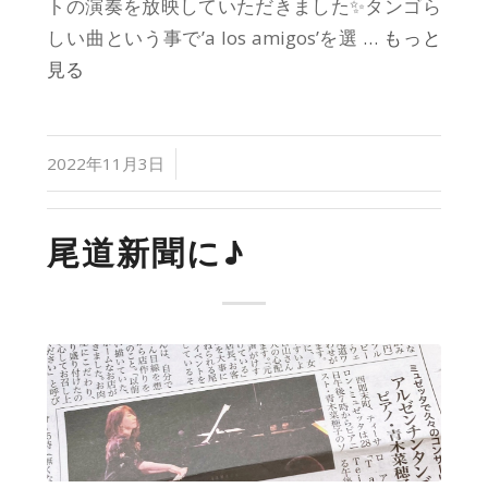
トの演奏を放映していただきました✨タンゴら
しい曲という事で’a los amigos’を選
… もっと
見る
/
2022年11月3日
尾道新聞に♪