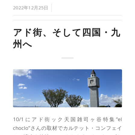
/
2022年12月25日
アド街、そして四国・九
州へ
10/1にアド街ック天国雑司ヶ谷特集”el
choclo”さんの取材でカルテット・コンフェイ