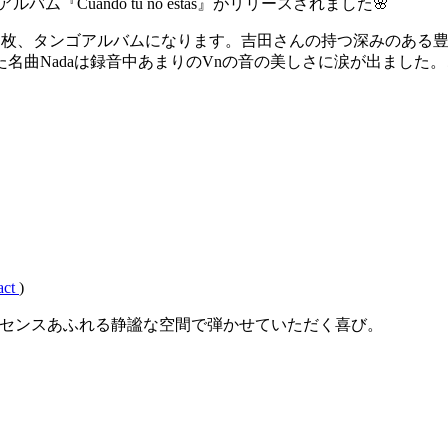
バム『Cuando tu no estas』がリリースされました🌸
内の1枚、タンゴアルバムになります。吉田さんの持つ深みのある
名曲Nadaは録音中あまりのVnの音の美しさに涙が出ました。
act
)
。センスあふれる静謐な空間で弾かせていただく喜び。