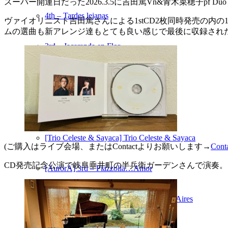
スーパー開運日だった2026.3.5に吉田篤Vn&青木菜穂子pf Duoアル
4th – Tardes lejanas
ヴァイオリニスト吉田篤さんによる1stCD2枚同時発売の
ムの選曲も新アレンジ達もとても良い感じで最後に収録された
3rd – Jacaranda en Flor
2nd – Buenos Aires, Mi Refugio
1st – Tierra querida
[Trio Celeste & Sayaca] Trio Celeste & Sayaca
(ご購入はライブ会場、またはContactよりお願いします→
Cont
CD発売記念公演で岐阜垂井町の半兵衛ガーデンさんで演奏
[AurorA] 3rd – Piazzolla…Amor
[AurorA] 2nd – Bajo el cielo de Buenos Aires