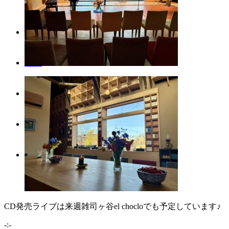
[AurorA] 1st – Puerto a Puerto
Blog
Class
Contact
Search
Menu
Menu
CD発売ライブは来週雑司ヶ谷el chocloでも予定しています♪
-:-