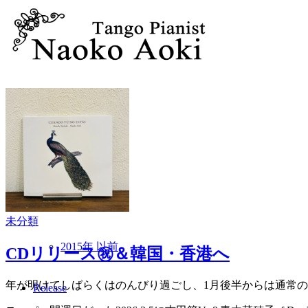
Profile
Live Information
2016 年 以降
未分類
2015年 以前
CDリリース㊗＆韓国・香港へ
年が明けてしばらくはのんびり過ごし、1月後半からは通常の
Release